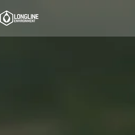
ACCUEIL
QUI SOMMES-NOUS
TECHNOLOGIE
CONSEIL
EN
PT
ES
FR
NO
ZH